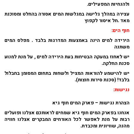
ולהנחיות המפעילים.
עצירה במהלך גלישה במגלשות המים אסורה בהחלט ומסוכנת
מאד .חל איסור לקפוץ
חוף הים:
הירידה למים הינה באמצעות המדרגות בלבד . מפלס המים
משתנה
יש לאחוז במעקה הבטיחות בעת הירידה למים , על מנת למנוע
סכנת החלקה.
יש להישמע להוראות המציל ולשחות בתחום המסומן בחבלול
בלבד! (סכנת סירות חוצות).
נגישות:
הצהרת נגישות – פארק המים חוף גיא
אנחנו בפארק המים חוף גיא שמחים לראותכם אצלנו ופועלים
רבות על מנת לאפשר לכל האורחים המבקרים אצלנו חוויה
מהנה, שוויונית ומכבדת.