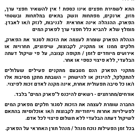
התא לשמירת חפצים אינו כספת ! אין להשאיר חפצי ערך,
מזון, ארנקים, מפתחות ונשק בתאים במלתחות ובשטחי
הפארק. ההנהלה אינה אחראית לגניבות, לנזק ו/או לאבדן.
מומלץ שלא להביא כלל חפצי ערך לפארק המים
הנהלת הפארק שומרת לעצמה את הזכות לסגור את הפארק,
חלקים ממנו או מתקניו, לקבוצות, שיפוצים, תחרויות או
אירועים מיוחדים לזמן / תקופה קצובה, על פי שיקול דעתה
הבלעדי, ללא פיצוי כספי או אחר.
מתקני הפארק הנם מטבעם מתקנים פעילים שעלולים
להתקלקל, להינזק או להישחק – השבתת מתקן מסיבות אלו
ו/או כל סיבה תפעולית אחרת, אינה מקנה לאדם זכות לפיצוי.
אורחים/מתרחצים - רשאים להיכנס ל"פארק המים" בלבד.
החברה שומרת לעצמה את הזכות לסגור חלקים מפארק המים
לפעילויות אחרות וייחודיות לקבוצות ו/או אוכלוסיות בהתאם
לשיקול דעתה הבלעדי ללא תשלום פיצוי לכל אדם.
בכל זמן הפעילות נוכח מנהל / מנהל תורן האחראי על הפארק.