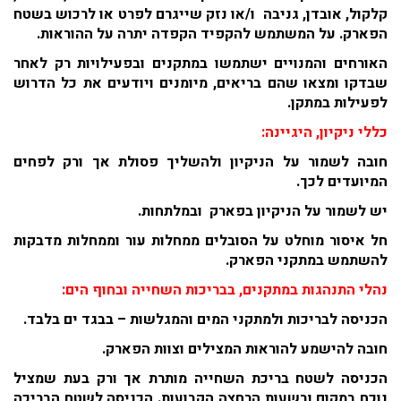
קלקול, אובדן, גניבה ו/או נזק שייגרם לפרט או לרכוש בשטח
הפארק. על המשתמש להקפיד הקפדה יתרה על ההוראות.
האורחים והמנויים ישתמשו במתקנים ובפעילויות רק לאחר
שבדקו ומצאו שהם בריאים, מיומנים ויודעים את כל הדרוש
לפעילות במתקן.
כללי ניקיון, היגיינה:
חובה לשמור על הניקיון ולהשליך פסולת אך ורק לפחים
המיועדים לכך.
יש לשמור על הניקיון בפארק ובמלתחות.
חל איסור מוחלט על הסובלים ממחלות עור וממחלות מדבקות
להשתמש במתקני הפארק.
נהלי התנהגות במתקנים, בבריכות השחייה ובחוף הים:
הכניסה לבריכות ולמתקני המים והמגלשות – בבגד ים בלבד.
חובה להישמע להוראות המצילים וצוות הפארק.
הכניסה לשטח בריכת השחייה מותרת אך ורק בעת שמציל
נוכח במקום ובשעות הרחצה הקבועות. הכניסה לשטח הבריכה