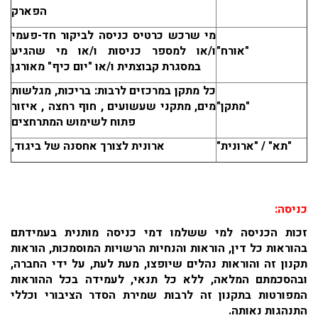
הפארק
מי שרכש כרטיס כניסה לביקור חד-פעמי
"אורח"
ו/או למספר כניסות ו/או מי שהגיע
במסגרת קבוצתית ו/או "יום כיף" מאורגן
כל מתקן במרכזים לרבות: בריכות, מגלשות
"מתקן"
מים, מתקני שעשועים , חוף רחצה , איזור
פתוח לשימוש המתרחצים
"תא" / "ארונית"
ארונית לצורך אחסנה של ביגוד,
כניסה:
זכות הכניסה למי ששלמו דמי כניסה מותנית בעמידתם
בהוראות כל דין, הוראות והנחיות הרשויות המוסמכות, הוראות
תקנון זה והוראות נהלים שיופצו, מעת לעת, על ידי החברה,
ובהסכמתם המלאה, ללא כל תנאי, לעמידה בכל ההוראות
המפורטות בתקנון זה לרבות שמירת הסדר הציבורי וכללי
התנהגות נאותה.