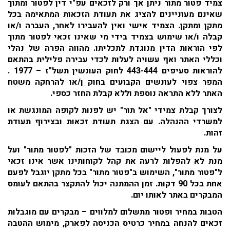
צמיד פטור מתור ניתן אך ורק לזכאים עפ"י דין לפטור ומתוך
שאינם מעוניינים להציג את תעודת הזכאות המתאימה בכל
מתקן ומתקן. הצמיד אישי ואין להעבירו לאחר, העברה ו/או
קבלה ו/או שימוש בצמיד בידי מי שאינו זכאי לפטור מתוך
לפי הוראות הדין מנוגדת לתכליתו. מהווה הפרה של נהלי
וכללי האתר ואף עשויה לעלות לכדי עבירה פלילית בהתאם
להוראות סעיפים 443-444 לחוק העונשין תשל"ז – 1977 .
המפר צפוי לעונשים הקבועים בחוק ן/או להרחקה משטח
האתר ללא התראה נוספת וללא קבלת החזר כספי.
לצורך קבלת צמידי "אל תור" יש לפנות לקופה המונגשת או
למשרדי ההנהלה. עם הצגת תעודת זכאות ובצירוף תעודת
זהות.
על מנת לפעול ליישום מכובד של הזכות "לפטור מתור" ועל
מנת לא להפלות לרעה את קהל לקוחותינו אשר אינו זכאי
ל"פטור מתור", השימוש ב"פטור מתור" בכל מתקן יוגבל לפעם
אחת בכל 90 דקות. זמן ההמתנה יכול להתקצר בהתאם לעומס
המבקרים באתר לאותו יום.
הטבות במחיר ופטור מתשלום למלווים – מבקרים עם מוגבלות
זכאים להנחה במחיר כרטיס הכניסה לפארק, מימוש ההטבה