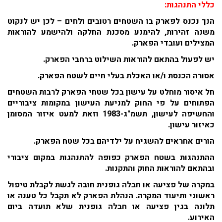
כללי התנהגות:
הנך נכנס לפארק בו השטחים רטובים ולחים – לכן יש לנקוט
משנה זהירות, להימנע מסכנת החלקה ולהישמע להוראות
המצילים ועובדי הפארק.
יש לפעול בהתאם להוראות השילוט ברחבי הפארק.
אסורה הכנסת ו/או האכלת בעלי חיים לשטח הפארק.
חל איסור מוחלט על עישון בכל שטחי הפארק לרבות השטחים
הפתוחים על פי החוק למניעת העישון במקומות ציבוריים
והחשיפה לעישון, תשמ"ג-1983 וזאת למעט איזור המסומן
כאיזור עישון.
הורים אחראים להשגיח על ילדיהם בכל שטח הפארק.
ההתנהגות בשטח הפארק כפופה להתנהגות במקום ציבורי
ובהתאם להוראות החוק והתקנות.
במקרה של פציעה או חבלה גופנית חובה לגשת לקבלת טיפול
ראשוני ותיעוד המקרה. הנהלת הפארק לא תקבל כל טענה או
תלונה בגין פציעה או חבלה גופנית שלא תועדה ביום
האירוע.