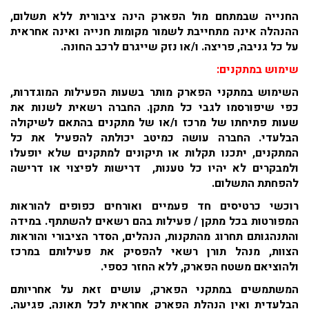
החנייה שבמתחם מול הפארק הינה ציבורית ללא תשלום,
ההנהלה אינה מתחייבת לשמור מקומות חנייה ואינה אחראית
על כל גניבה, פריצה. ו/או נזק שייגרם לרכב החונה.
שימוש במתקנים:
השימוש במתקני הפארק מותר בשעות הפעילות המוגדרות,
כפי שיפורסמו לגבי כל מתקן. החברה רשאית לשנות את
שעות פתיחתו של מרכז ו/או של מתקנים בהתאם לשיקולה
הבלעדי. החברה עושה כמיטב יכולתה להפעיל את כל
המתקנים, יתכנו תקלות או תיקונים למתקנים שלא יופעלו
ולמבקרים לא יהיו כל טענות, דרישות לפיצוי או דרישה
להפחתת התשלום.
רוכשי כרטיסים חד פעמיים ואורחים כפופים להוראות
המפורטות בכל מתקן / פעילות בהם רשאים להשתתף. במידה
והתנהגותם תחרוג מהתקנות, הנהלים, הסדר הציבורי והוראות
הצוות, מנהל תורן רשאי להפסיק את פעילותם במרכז
ולהוציאם משטח הפארק, ללא החזר כספי.
המשתמשים במתקני הפארק, עושים זאת על אחריותם
הבלעדית ואין הנהלת הפארק אחראית לכל תאונה, פגיעה,