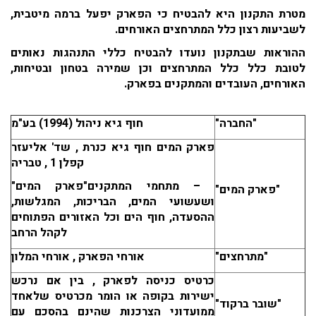
מטרת התקנון היא להבטיח כי הפארק יפעל ברמה מיטבית,
לשביעות רצון כלל המתרחצים האורחים.
ההוראות שבתקנון נועדו להבטיח כללי התנהגות נאותים
לטובת כלל כלל המתרחצים וכן שמירה בטחון ובטיחות,
האורחים, העובדים והמתקנים בפארק.
"החברה"
חוף גיא ניהול (1994) בע"מ
פארק המים חוף גיא כנרת , שד' אליעזר
קפלן 1 , טבריה
– מתחמי המתקנים
"פארק המים"
"פארק המים"
ושעשועי המים, הבריכות, המגלשות,
ההסעדה, חוף הים וכל האזורים הפתוחים
לקהל הרחב
"מתרחצים"
אורחי הפארק , אורחי המלון
כרטיס כניסה לפארק , בין אם נרכש
ישירות בקופה או הומר מכרטיס שלאחד
"שובר ברקוד"
ממועדוני הצרכנות שהינם בהסכם עם