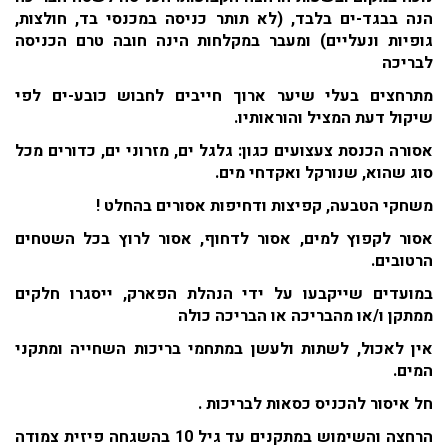
הנה בבגד-ים בלבד, (לא תותר כניסה במכנסי בד, חולצות,
גופיות ונעליים) ומעבר במקלחות הינה חובה טרם הכניסה
לבריכה
מתרחצים בעלי שיער ארוך חייבים לחבוש כובע-ים לפי
שיקול דעת המציל והוראותיו.
אסורה הכנסת צעצועים כגון: גלגל ים, מזרוני ים, כדורים מכל
סוג שהוא, שנורקל ואקדחי מים.
משחקי הטבעה, קפיצות ודחיפות אסורים בהחלט !
אסור לקפוץ למים, אסור לדחוף, אסור לרוץ בכל השטחים
הרטובים.
במועדים שייקבעו על ידי הנהלת הפארק, ייסגרו חלקים
ממתקן ו/או מהבריכה או הבריכה כולה
אין לאכול, לשתות ולעשן במתחמי בריכות השחייה ומתקני
המים.
חל איסור להכניס כסאות לבריכות .
הרחצה והשימוש במתקנים עד גיל 10 בהשגחה פיזית צמודה