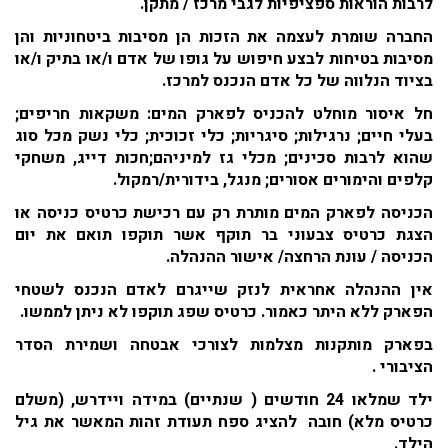
לרבות הוראות ספציפיות לגבי מרכז / מתקן.
החברה שומרת לעצמה את הזכות הן מסיבות ביטחוניות והן
מסיבות בטיחות לבצע חיפוש על גופו של אדם ו/או בתיק ו/או
בציוד הנלווה של כל אדם הנכנס למרכז.
חל איסור מוחלט להכניס לפארק המים: משקאות חריפים;
בעלי חיים; נרגילות; סיגריות; כלי זכוכית; כלי נשק מכל סוג
שהוא לרבות סכינים; מכלי גז למיניהם;חכות דייג, משחקי
קלפים והימורים אסורים; מנגל, בידורית/רמקול.
הכניסה לפארק המים מותרת רק עם רכישת כרטיס כניסה או
הצגת כרטיס צבעוני בר תוקף אשר תוקפו תואם את יום
הכניסה / עונת הרחצה/ אישור ההנהלה.
אין ההנהלה אחראית לנזק שייגרם לאדם הנכנס לשטחי
הפארק ללא היתר כאמור. כרטיס שפג תוקפו לא ניתן לממשו.
בפארק מותקנות מצלמות לצורכי אבטחה ושמירת הסדר
הציבורי .
ילד שמלאו 24 חודשים ( שנתיים) במידה ויידרש, (משלם
כרטיס מלא) חובה להציג ספח תעודת זהות המאשר את גיל
הילד.