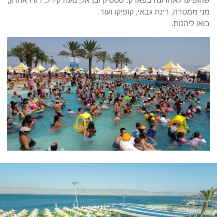
שהופיעו לאחרונה בפארק: סטטיק ובן אל, נועה קירל, דודו אהרון,
מני ממטרה, רינת גבאי, קופיקו ועוד.
בואו ליהנות.